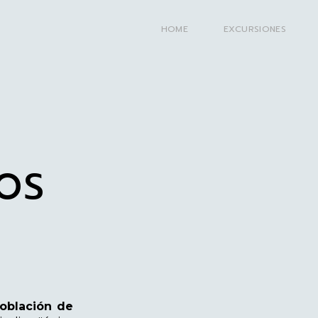
HOME
EXCURSIONES
S
OS
+
oblación de