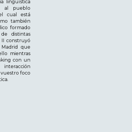
a lingüística
is al pueblo
l cual está
como también
lico formado
de distintas
 II construyó
n Madrid que
llo mientras
eaking con un
interacción
 vuestro foco
ica.