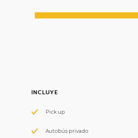
INCLUYE
Pick up
Autobús privado