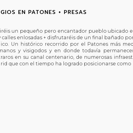
GIOS EN PATONES + PRESAS
riréis un pequeño pero encantador pueblo ubicado e
y calles enlosadas + disfrutaréis de un final bañado p
lico. Un histórico recorrido por el Patones más med
omanos y visigodos y en donde todavía permanece
traros en su canal centenario, de numerosas infraest
id que con el tiempo ha logrado posicionarse como l